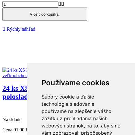


Vložiť do košíka

Rýchly náhľad
Používame cookies
24 ks XS Pierre 0% Rosé šumivé ružové
polosladké nealko...
Súbory cookie a ďalšie
technológie sledovania
používame na zlepšenie vášho
zážitku z prehliadania našich
Na sklade
webových stránok, na to, aby sme
Cena
91,90 €
bez DPH
vám zobrazovali prispôsobený