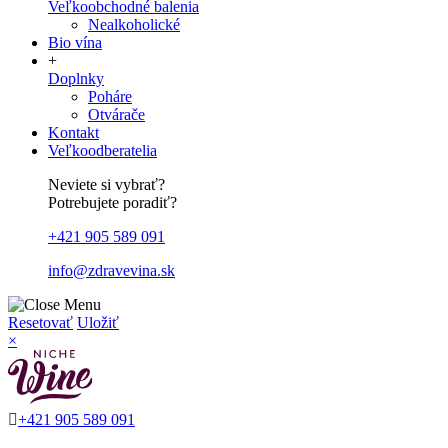
Veľkoobchodné balenia
Nealkoholické
Bio vína
+
Doplnky
Poháre
Otvárače
Kontakt
Veľkoodberatelia
Neviete si vybrať?
Potrebujete poradiť?
+421 905 589 091
info@zdravevina.sk
Resetovať
Uložiť
×

+421 905 589 091