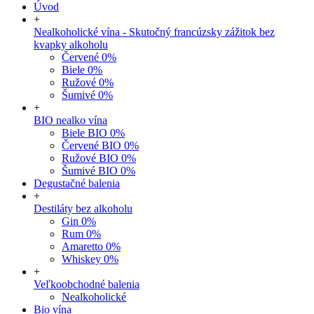
Úvod
+
Nealkoholické vína - Skutočný francúzsky zážitok bez
kvapky alkoholu
Červené 0%
Biele 0%
Ružové 0%
Šumivé 0%
+
BIO nealko vína
Biele BIO 0%
Červené BIO 0%
Ružové BIO 0%
Šumivé BIO 0%
Degustačné balenia
+
Destiláty bez alkoholu
Gin 0%
Rum 0%
Amaretto 0%
Whiskey 0%
+
Veľkoobchodné balenia
Nealkoholické
Bio vína