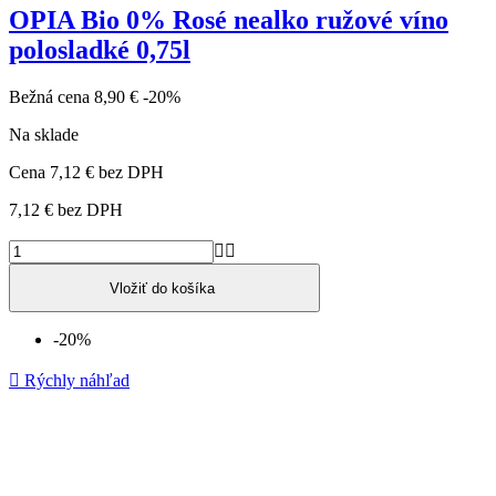
OPIA Bio 0% Rosé nealko ružové víno
polosladké 0,75l
Bežná cena
8,90 €
-20%
Na sklade
Cena
7,12 €
bez DPH
7,12 €
bez DPH


Vložiť do košíka
-20%

Rýchly náhľad