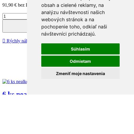
obsah a cielené reklamy, na
91,90 €
bez DPH
analýzu návštevnosti našich


webových stránok a na
pochopenie toho, odkiaľ naši
Vložiť do košíka
návštevníci prichádzajú.

Rýchly náhľad
Súhlasím
Odmietam
Zmeniť moje nastavenia
shopping_ca
6 ks nealko víno Pierre Zero polosladké
0,00 €
šumivé ružové víno
Na sklade