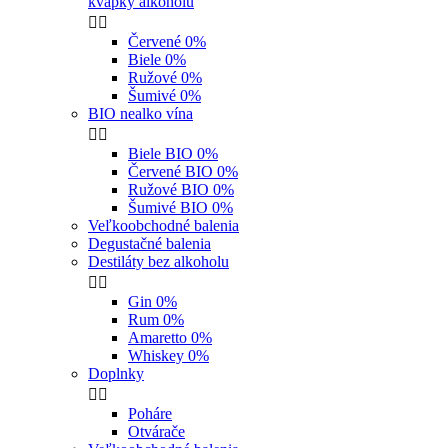
kvapky alkoholu


Červené 0%
Biele 0%
Ružové 0%
Šumivé 0%
BIO nealko vína


Biele BIO 0%
Červené BIO 0%
Ružové BIO 0%
Šumivé BIO 0%
Veľkoobchodné balenia
Degustačné balenia
Destiláty bez alkoholu


Gin 0%
Rum 0%
Amaretto 0%
Whiskey 0%
Doplnky


Poháre
Otvárače