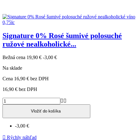
Signature 0% Rosé šumivé polosuché
ružové nealkoholické...
Bežná cena
19,90 €
-3,00 €
Na sklade
Cena
16,90 €
bez DPH
16,90 €
bez DPH


Vložiť do košíka
-3,00 €

Rýchly náhľad