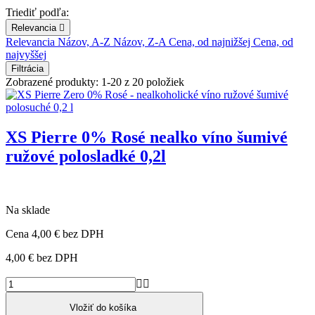
Triediť podľa:
Relevancia

Relevancia
Názov, A-Z
Názov, Z-A
Cena, od najnižšej
Cena, od
najvyššej
Filtrácia
Zobrazené produkty: 1-20 z 20 položiek
XS Pierre 0% Rosé nealko víno šumivé
ružové polosladké 0,2l
Na sklade
Cena
4,00 €
bez DPH
4,00 €
bez DPH


Vložiť do košíka