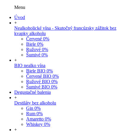
Menu
Úvod
+
Nealkoholické vína - Skutočný francúzsky zážitok bez
kvapky alkoholu
Červené 0%
Biele 0%
Ružové 0%
Šumivé 0%
+
BIO nealko vína
Biele BIO 0%
Červené BIO 0%
Ružové BIO 0%
Šumivé BIO 0%
Degustačné balenia
+
Destiláty bez alkoholu
Gin 0%
Rum 0%
Amaretto 0%
Whiskey 0%
+