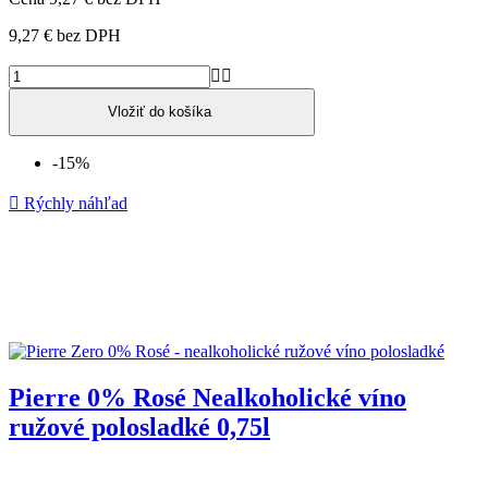
9,27 €
bez DPH


Vložiť do košíka
-15%

Rýchly náhľad
Pierre 0% Rosé Nealkoholické víno
ružové polosladké 0,75l