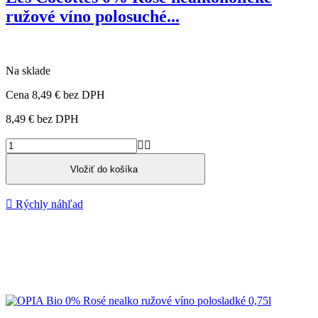
ružové víno polosuché...
Na sklade
Cena
8,49 €
bez DPH
8,49 €
bez DPH


Vložiť do košíka

Rýchly náhľad