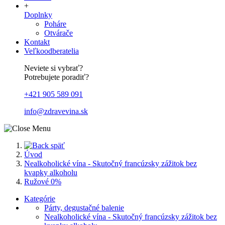
+
Doplnky
Poháre
Otvárače
Kontakt
Veľkoodberatelia
Neviete si vybrať?
Potrebujete poradiť?
+421 905 589 091
info@zdravevina.sk
späť
Úvod
Nealkoholické vína - Skutočný francúzsky zážitok bez
kvapky alkoholu
Ružové 0%
Kategórie
Párty, degustačné balenie
Nealkoholické vína - Skutočný francúzsky zážitok bez