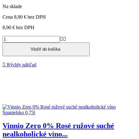
Na sklade
Cena
8,90 €
bez DPH
8,90 €
bez DPH


Vložiť do košíka

Rýchly náhľad
Vinnio Zero 0% Rosé ružové suché
nealkoholické víno...