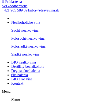

Prihláste sa
Veľkoodberatelia
+421 905 589 091
info@zdravevina.sk
Nealkoholické vína
Suché nealko vína
Polosuché nealko vína
Polosladké nealko vína
Sladké nealko vína
BIO nealko vína
Destiláty bez alkoholu
Degustačné balenia
6ks balenia
BIO alko vína
Kontakt
Menu
Menu