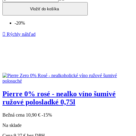
Vložiť do košíka
-20%

Rýchly náhľad
Pierre 0% rosé - nealko víno šumivé
ružové polosladké 0,75l
Bežná cena
10,90 €
-15%
Na sklade
Cena
9,27 €
bez DPH